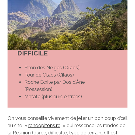
DIFFICILE
Piton des Neiges (Cilaos)
Tour de Cilaos (Cilaos)
Roche Écrite par Dos d’Âne
(Possession)
Mafate (plusieurs entrées)
On vous conseille vivement de jeter un bon coup d’œil
au site »
randopitons.re
» qui ressence les randos de
la Réunion (durée, difficulté, type de terrain…). Il est