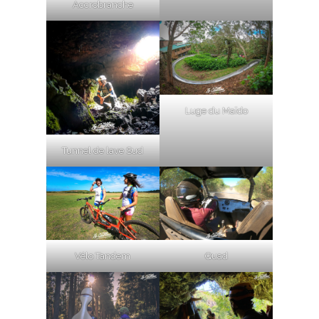
Accrobranche
Luge du Maïdo
Tunnel de lave Sud
Vélo Tandem
Quad