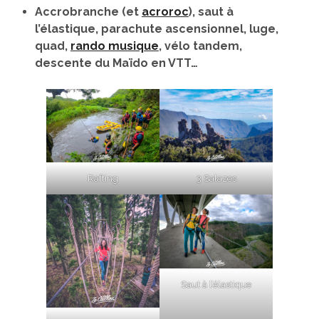
Accrobranche (et
acroroc
), saut à
l’élastique, parachute ascensionnel, luge,
quad,
rando musique
, vélo tandem,
descente du Maïdo en VTT…
Rafting
3 Salazes
Saut à l’élastique