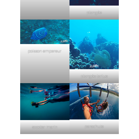
plongée
poisson empereur
plongée tortue
parachute
scooter marin