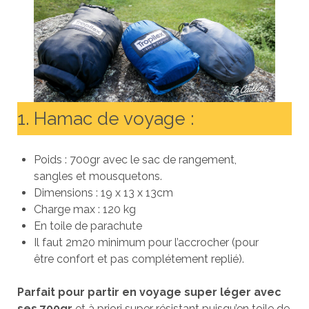
1. Hamac de voyage :
Poids : 700gr avec le sac de rangement,
sangles et mousquetons.
Dimensions : 19 x 13 x 13cm
Charge max : 120 kg
En toile de parachute
Il faut 2m20 minimum pour l’accrocher (pour
être confort et pas complétement replié).
Parfait pour partir en voyage super léger avec
ses 700gr
et à priori super résistant puisqu’en toile de