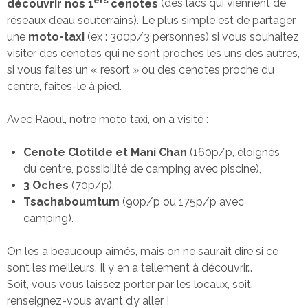
découvrir nos 1
cenotes
(des lacs qui viennent de
réseaux d’eau souterrains). Le plus simple est de partager
une
moto-taxi
(ex : 300p/3 personnes) si vous souhaitez
visiter des cenotes qui ne sont proches les uns des autres,
si vous faites un « resort » ou des cenotes proche du
centre, faites-le à pied.
Avec Raoul, notre moto taxi, on a visité :
Cenote Clotilde et Maní Chan
(160p/p, éloignés
du centre, possibilité de camping avec piscine),
3 Oches
(70p/p),
Tsachaboumtum
(90p/p ou 175p/p avec
camping).
On les a beaucoup aimés, mais on ne saurait dire si ce
sont les meilleurs. Il y en a tellement à découvrir…
Soit, vous vous laissez porter par les locaux, soit,
renseignez-vous avant d’y aller !