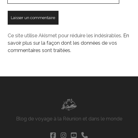
URL
de
votre
site
Ce site utilise Akismet pour réduire les indésirables.
En
savoir plus sur la façon dont les données de vos
commentaires sont traitées
.
Blog de voyage à la Réunion et dans le monde
facebook
instagram
youtube
phone