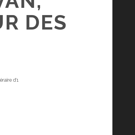
VAN,
UR DES
raire d’1