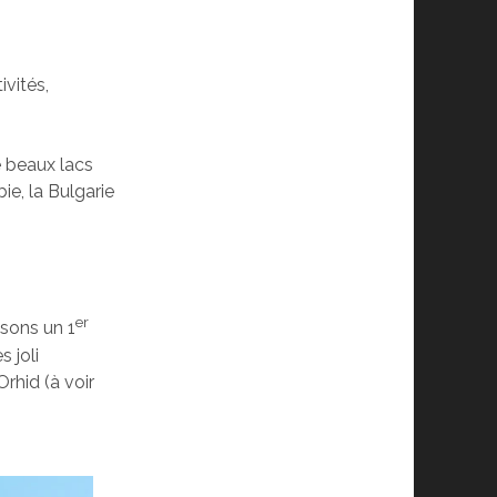
ivités,
e beaux lacs
ie, la Bulgarie
er
isons un 1
s joli
rhid (à voir