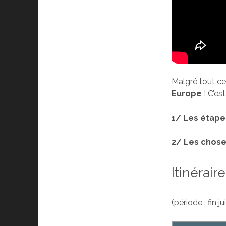
Malgré tout ce
Europe
! C’es
1/ Les étape
2/ Les chose
Itinérai
(période : fin j