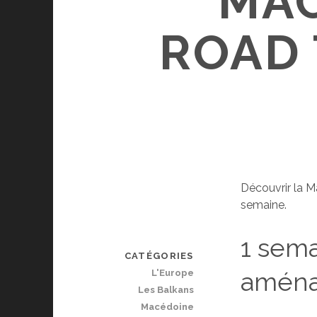
MAC
ROAD 
Découvrir la Ma
semaine.
1 sem
CATÉGORIES
amén
L'Europe
Les Balkans
Macédoine