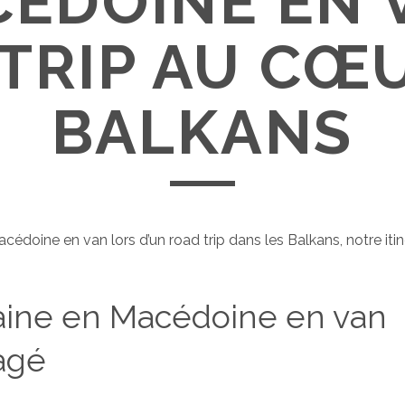
ÉDOINE EN 
TRIP AU CŒ
BALKANS
cédoine en van lors d’un road trip dans les Balkans, notre itiné
aine en Macédoine en van
agé