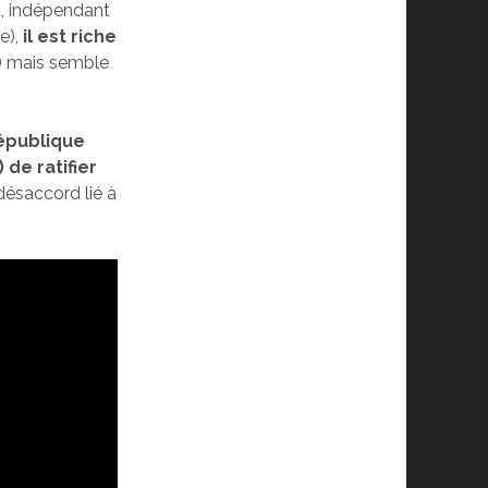
t, indépendant
e),
il est riche
) mais semble
épublique
de ratifier
ésaccord lié à