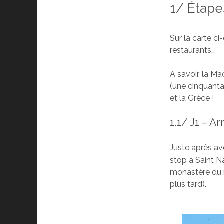
1/ Étape
Sur la carte c
restaurants…
A savoir, la M
(une cinquantai
et la Grèce !
1.1/ J1 – A
Juste après avo
stop à Saint N
monastère du m
plus tard).