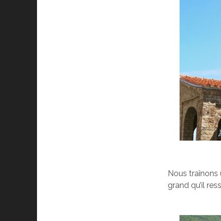
Nous traînons 
grand qu’il res