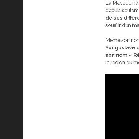
La Macédoine e
depuis seulemen
de ses différ
souffrir d’un m
Même son nom 
Yougoslave de
son nom « R
la région du 