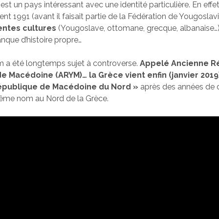
st un pays intéressant avec une identité particulière. En effe
t 1991 (avant il faisait partie de la Fédération de Yougoslavi
entes cultures
(Yougoslave, ottomane, grecque, albanaise…
anque d’histoire propre…
a été longtemps sujet à controverse.
Appelé Ancienne R
 Macédoine (ARYM)… la Grèce vient enfin (janvier 2019) 
épublique de Macédoine du Nord »
après des années de d
même nom au Nord de la Grèce.