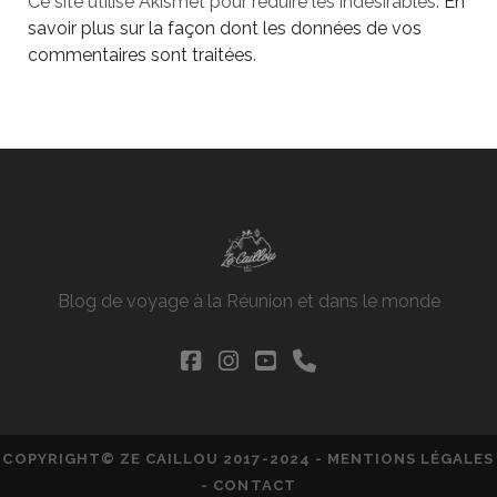
Ce site utilise Akismet pour réduire les indésirables.
En
savoir plus sur la façon dont les données de vos
commentaires sont traitées
.
Blog de voyage à la Réunion et dans le monde
facebook
instagram
youtube
phone
COPYRIGHT© ZE CAILLOU 2017-2024 -
MENTIONS LÉGALES
-
CONTACT