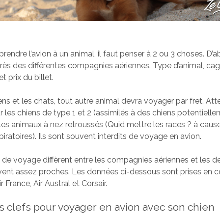
prendre l’avion à un animal, il faut penser à 2 ou 3 choses. D’
rès des différentes compagnies aériennes. Type d’animal, cag
 prix du billet.
ns et les chats, tout autre animal devra voyager par fret. Atte
r les chiens de type 1 et 2 (assimilés à des chiens potentiell
les animaux à nez retroussés (Quid mettre les races ? à caus
iratoires). Ils sont souvent interdits de voyage en avion.
 de voyage diffèrent entre les compagnies aériennes et les de
vent assez proches. Les données ci-dessous sont prises en 
France, Air Austral et Corsair.
es clefs pour voyager en avion avec son chien