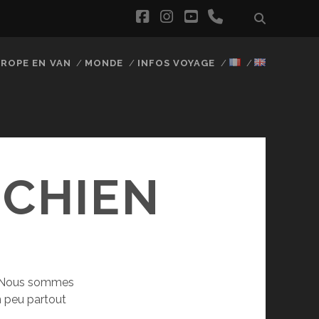
facebook
instagram
youtube
phone
ROPE EN VAN
MONDE
INFOS VOYAGE
 CHIEN
? Nous sommes
 peu partout