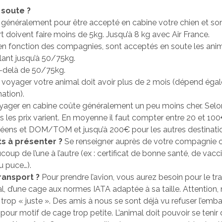
 soute ?
: généralement pour être accepté en cabine votre chien et so
t doivent faire moins de 5kg. Jusqu’à 8 kg avec Air France.
 en fonction des compagnies, sont acceptés en soute les ani
lant jusqu’à 50/75kg.
u-delà de 50/75kg.
voyager votre animal doit avoir plus de 2 mois (dépend éga
nation).
ager en cabine coûte généralement un peu moins cher. Selo
les prix varient. En moyenne il faut compter entre 20 et 100
éens et DOM/TOM et jusqu’à 200€ pour les autres destinati
 à présenter ?
Se renseigner auprès de votre compagnie c
coup de l’une à l’autre (ex : certificat de bonne santé, de vacc
u puce…).
ransport ?
Pour prendre l’avion, vous aurez besoin pour le tr
l, d’une cage aux normes IATA adaptée à sa taille. Attention, 
trop « juste ». Des amis à nous se sont déjà vu refuser l’emb
 pour motif de cage trop petite. L’animal doit pouvoir se tenir