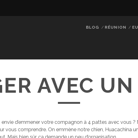
BLOG
RÉUNION
EU
ER AVEC UN
s envie d’emmener votre compagnon à 4 pattes avec vous 
our vous comprendre. On emmène notre chien, Huacachina un
eut. Mais bien sûr, ça demande un peu d’organisation.