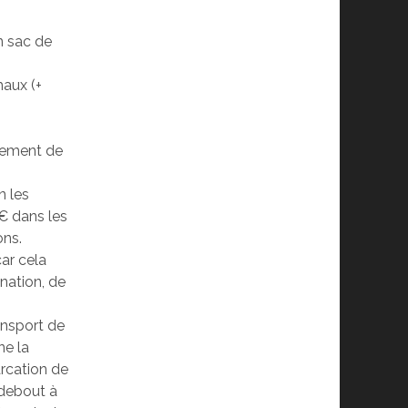
n sac de
maux (+
lement de
n les
€ dans les
ons.
ar cela
ination, de
ansport de
ne la
arcation de
 debout à