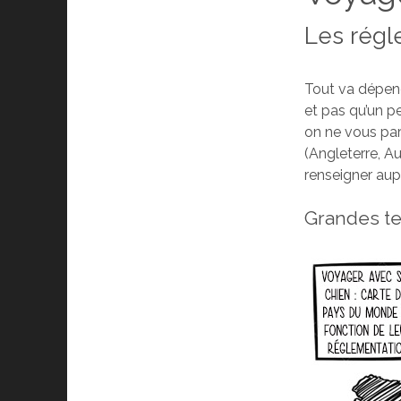
Les régl
Tout va dépend
et pas qu’un p
on ne vous parl
(Angleterre, Au
renseigner aup
Grandes te