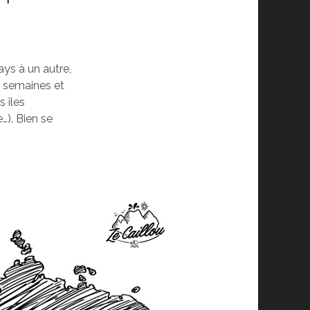
ays à un autre,
s semaines et
s îles
…). Bien se