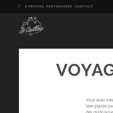
A PROPOS
PARTENAIRES
CONTACT
VOYAG
Vous avez trè
bien placés p
dès qu’on le p