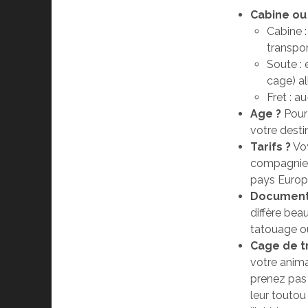
Cabine ou
Cabine 
transpor
Soute :
cage) al
Fret : a
Age ?
Pour 
votre desti
Tarifs ?
Voy
compagnies 
pays Europ
Documents
diffère beau
tatouage o
Cage de t
votre anima
prenez pas 
leur toutou