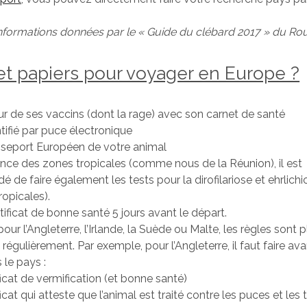
informations données par le « Guide du clébard 2017 » du Rou
et papiers pour voyager en Europe ?
ur de ses vaccins (dont la rage) avec son carnet de santé
tifié par puce électronique
sseport Européen de votre animal
ce des zones tropicales (comme nous de la Réunion), il est
de faire également les tests pour la dirofilariose et ehrlichi
ropicales).
rtificat de bonne santé 5 jours avant le départ.
pour l’Angleterre, l’Irlande, la Suède ou Malte, les règles sont p
 régulièrement. Par exemple, pour l’Angleterre, il faut faire av
 le pays :
ficat de vermification (et bonne santé)
ficat qui atteste que l’animal est traité contre les puces et les 