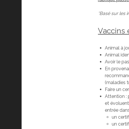
*Basé sur les 
Vaccins 
Animal à jo
Animal iden
Avoir le pa
En provenan
recommandé 
(maladies t
Faire un ce
Attention : 
et évoluent
entrée dans
un certi
un certi