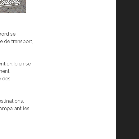
abord se
e de transport,
ntion, bien se
ement
e des
stinations,
comparant les