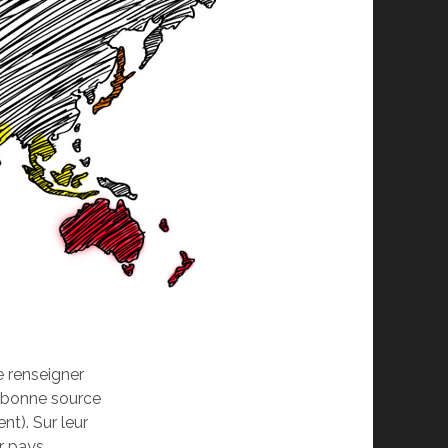
e renseigner
e bonne source
t). Sur leur
r pays.