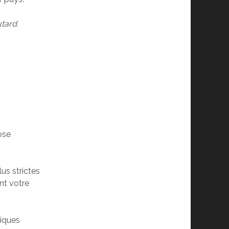
tard.
ose
lus strictes
ant votre
tiques