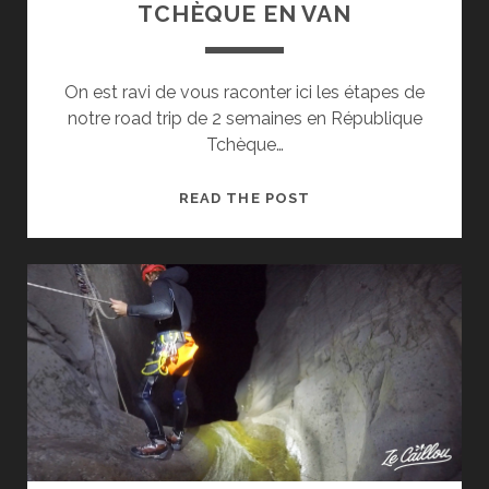
TCHÈQUE EN VAN
On est ravi de vous raconter ici les étapes de
notre road trip de 2 semaines en République
Tchèque…
ROADTRIP
READ THE POST
EN
RÉPUBLIQUE
TCHÈQUE
EN
VAN