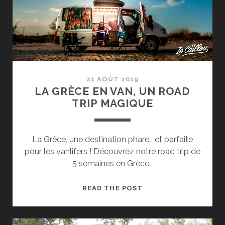
BERLIN
EN
VAN
21 AOÛT 2019
LA GRÈCE EN VAN, UN ROAD
TRIP MAGIQUE
La Grèce, une destination phare… et parfaite
pour les vanlifers ! Découvrez notre road trip de
5 semaines en Grèce…
LA
READ THE POST
GRÈCE
EN
VAN,