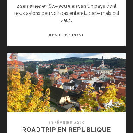
2 semaines en Slovaquie en van Un pays dont
nous avions peu voir pas entendu parlé mais qui
vaut…
SLOVAQUIE
READ THE POST
EN
VAN,
COUP
DE
CŒUR
INNATENDU
13 FÉVRIER 2020
ROADTRIP EN RÉPUBLIQUE