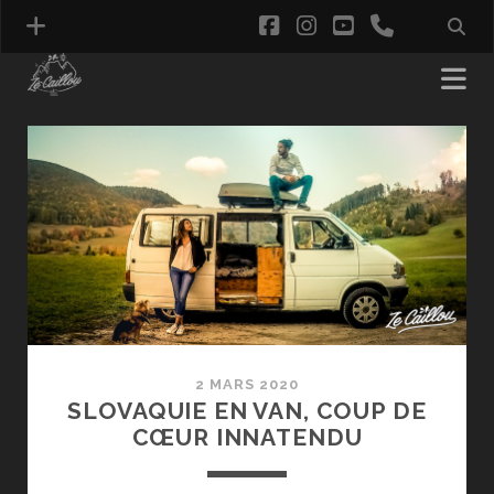
facebook
instagram
youtube
phone
Ze
Caillou
Posts
2 MARS 2020
SLOVAQUIE EN VAN, COUP DE
CŒUR INNATENDU