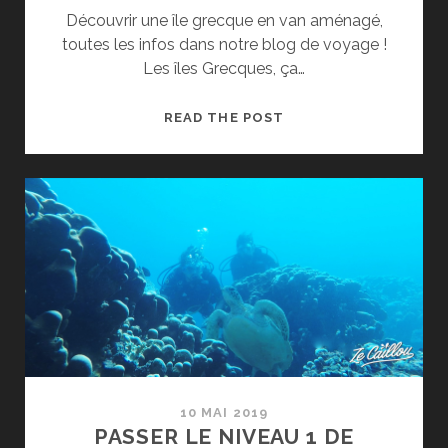
Découvrir une île grecque en van aménagé,
toutes les infos dans notre blog de voyage !
Les îles Grecques, ça…
VISITER
READ THE POST
UNE
ÎLE
GRECQUE
EN
VAN,
C’EST
POSSIBLE
10 MAI 2019
PASSER LE NIVEAU 1 DE