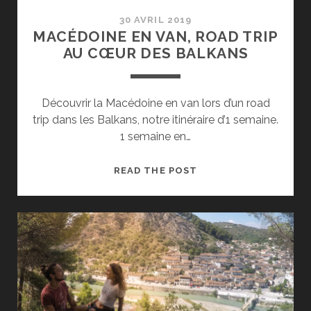
30 AVRIL 2019
MACÉDOINE EN VAN, ROAD TRIP
AU CŒUR DES BALKANS
Découvrir la Macédoine en van lors d’un road
trip dans les Balkans, notre itinéraire d’1 semaine.
1 semaine en…
MACÉDOINE
READ THE POST
EN
VAN,
ROAD
TRIP
AU
CŒUR
DES
BALKANS