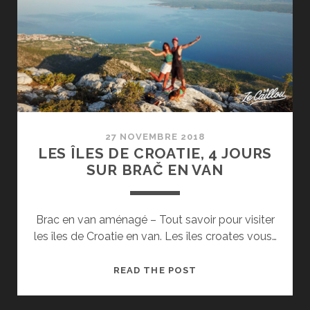
AU
MONTÉNÉGRO
EN
VAN
27 NOVEMBRE 2018
LES ÎLES DE CROATIE, 4 JOURS
SUR BRAČ EN VAN
Brac en van aménagé – Tout savoir pour visiter
les îles de Croatie en van. Les îles croates vous…
LES
READ THE POST
ÎLES
DE