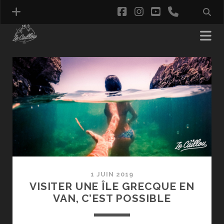
facebook
instagram
youtube
phone
Ze
Caillou
Posts
1 JUIN 2019
VISITER UNE ÎLE GRECQUE EN
VAN, C’EST POSSIBLE