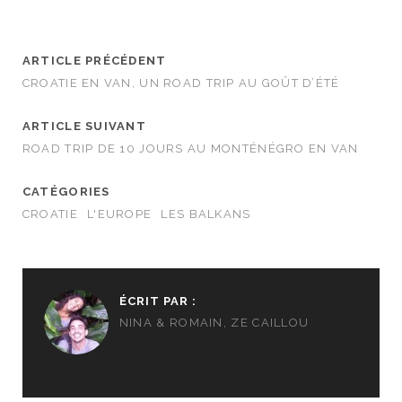
ARTICLE PRÉCÉDENT
CROATIE EN VAN, UN ROAD TRIP AU GOÛT D’ÉTÉ
ARTICLE SUIVANT
ROAD TRIP DE 10 JOURS AU MONTÉNÉGRO EN VAN
CATÉGORIES
CROATIE
L'EUROPE
LES BALKANS
ÉCRIT PAR :
NINA & ROMAIN, ZE CAILLOU