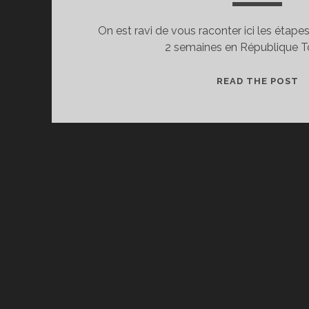
On est ravi de vous raconter ici les étapes
2 semaines en République 
R
READ THE POST
E
R
T
E
V