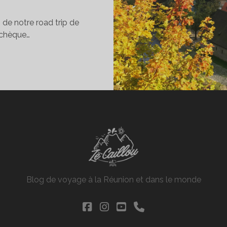
 de notre road trip de
Tchèque…
OADTRIP
N
ÉPUBLIQUE
CHÈQUE
N
AN
Blog de voyage à la Réunion et dans le monde
facebook
instagram
youtube
phone