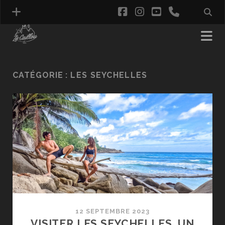
facebook
instagram
youtube
phone
CATÉGORIE :
LES SEYCHELLES
12 SEPTEMBRE 2023
VISITER LES SEYCHELLES, UN