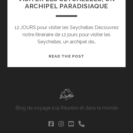
ARCHIPEL PARADISIAQUE
12 JOURS pour visiter les Seychelles Découvrez
notre itinéraire de 12 jours pour visiter les
Seychelles, un archipel de…
VISITER
READ THE POST
LES
SEYCHELLES,
UN
ARCHIPEL
PARADISIAQUE
Blog de voyage à la Réunion et dans le monde
facebook
instagram
youtube
phone