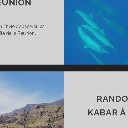
ÉUNION
n Envie d’observer les
’île de la Réunion…
ORTIE
AUPHINS
N
ATEAU,
BSERVATION
ES
ÉTACÉS
RANDO
A
ÉUNION
KABAR À