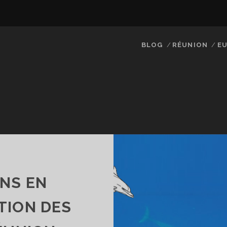
BLOG
RÉUNION
EU
NS EN
TION DES