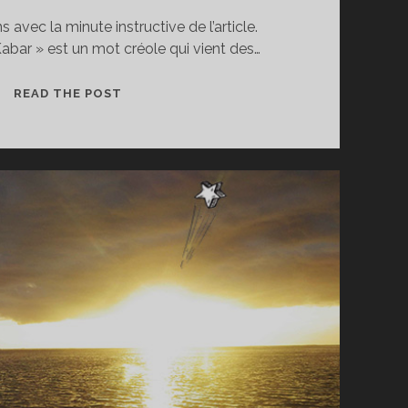
vec la minute instructive de l’article.
abar » est un mot créole qui vient des…
RANDO
READ THE POST
ET
MUSIQUE,
LE
KABAR
À
MAFATE,
KÉSAKO
?