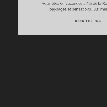
Vous êtes en vacances à l’île de la Réu
paysages et sensations. Oui, mais
A
READ THE POST
N
D
P
E
PAGINATION
L
DES
D
L
PUBLICATIONS
R