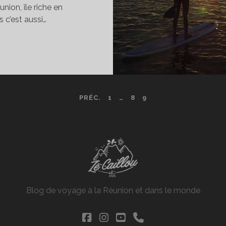
nion, île riche en
 c’est aussi…
CTIVITÉS
AUTIQUES
ES
LAGES
T
PRÉC.
1
…
8
9
AGONS
E
A
ÉUNION
Blog de voyage à la Réunion et dans le monde
facebook
instagram
youtube
phone