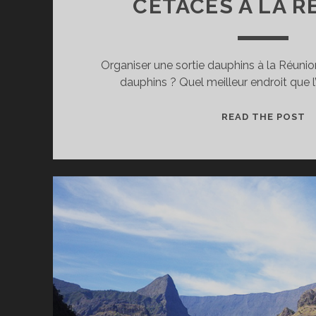
CÉTACÉS À LA R
Organiser une sortie dauphins à la Réunio
dauphins ? Quel meilleur endroit que l
S
READ THE POST
D
E
B
O
D
C
À
L
R