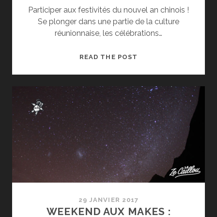
Participer aux festivités du nouvel an chinois !
Se plonger dans une partie de la culture
réunionnaise, les célébrations…
CÉLÉBRER
READ THE POST
LE
NOUVEL
AN
CHINOIS
À
L’ÎLE
DE
LA
RÉUNION
29 JANVIER 2017
WEEKEND AUX MAKES :